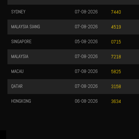
SYDNEY
07-08-2026
7440
MALAYSIA SIANG
07-08-2026
4519
SINGAPORE
05-08-2026
0715
MALAYSIA
07-08-2026
7218
MACAU
07-08-2026
5825
QATAR
07-08-2026
3158
HONGKONG
06-08-2026
3634