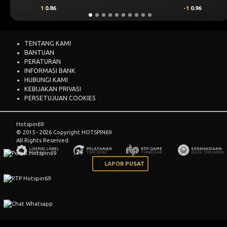
1
0.86
-1
0.96
TENTANG KAMI
BANTUAN
PERATURAN
INFORMASI BANK
HUBUNGI KAMI
KEBIJAKAN PRIVASI
PERSETUJUAN COOKIES
Hotspin69
© 2015 - 2026 Copyright HOTSPIN69.
All Rights Reserved.
LAPOR PUSAT