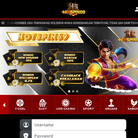
SEMUA MEMBER JIKA TERINDIKASI HOLDSPIN MAKA KEMENANGAN TERHITUNG TIDAK SAH DAN TIDAK D
TOGEL
SLOT
LIVE CASINO
SPORT
ARCADE
SABU