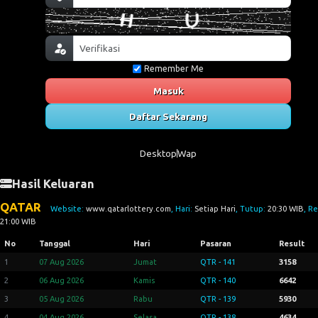
Remember Me
Masuk
Daftar Sekarang
Desktop
Wap
Hasil Keluaran
QATAR
Website:
www.qatarlottery.com
, Hari:
Setiap Hari
, Tutup:
20:30 WIB
, Re
21:00 WIB
No
Tanggal
Hari
Pasaran
Result
1
07 Aug 2026
Jumat
QTR - 141
3158
2
06 Aug 2026
Kamis
QTR - 140
6642
3
05 Aug 2026
Rabu
QTR - 139
5930
4
04 Aug 2026
Selasa
QTR - 138
4634