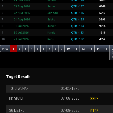
5
03 Aug 2026
Senin
QTR - 137
0569
6
02 Aug 2026
Minggu
QTR - 136
6015
7
01 Aug 2026
Sabtu
QTR - 135
3593
8
31 Jul 2026
Jumat
QTR - 134
9514
9
30 Jul 2026
Kamis
QTR - 133
1218
10
29 Jul 2026
Rabu
QTR - 132
4557
First
1
2
3
4
5
6
7
8
9
10
11
12
13
14
15
(
)
Togel Result
TOTO WUHAN
01-01-1970
HK SIANG
07-08-2026
8867
SG METRO
07-08-2026
9123