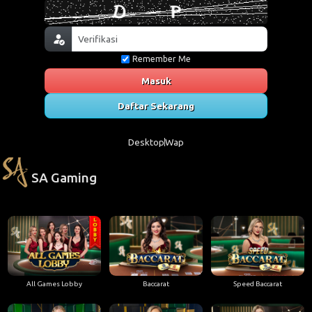
Remember Me
Masuk
Daftar Sekarang
Desktop
Wap
SA Gaming
All Games Lobby
Baccarat
Speed Baccarat