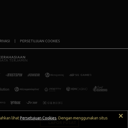
RIVASI
|
PERSETUJUAN COOKIES
×
ahkan lihat
Persetujuan Cookies
. Dengan menggunakan situs
LAPOR PUSAT