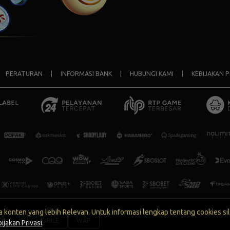
PERATURAN
|
INFORMASI BANK
|
HUBUNGI KAMI
|
KEBIJAKAN P
 konten yang lebih Relevan. Untuk informasi lengkap tentang cookies sil
ijakan Privasi
.
 Reserved.
MOBILE
WAP