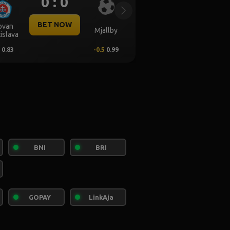
0
2 : 1
Next
OW
BET NOW
e-
Union Saint-
e-Lille
Manchester
Gilloise
City
-0.75
1.00
0.75
0.50
-0.75
-0.74
BNI
BRI
GOPAY
LinkAja